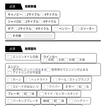
必須
依頼車種
キャノピー
2サイクル
4サイクル
ジャイロX
2サイクル
4サイクル
ギア
2サイクル
4サイクル
ベンリー
スリーター
その他
必須
故障箇所
エンジンオイル交換
ウインカー
右前
左前
右後
左後
エンジン
走行中にエンジンが止まる
信号待ちでエンジンが止まる
アイドリングが不安定
ホーン
ヘッドライト
テール／ストップランプ
スピードが出ない ※
ワイパー
ミラー
右
左
ブレーキ
前
後
サイド／センタースタンド
パーキングブレーキ
BOX
前
後
バッテリー