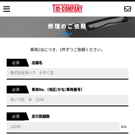
修理のご依頼
REPAIR
車両1台につき、1件ずつご依頼ください。
必須
店舗名
必須
車両No.（地区/かな/車両番号）
必須
走行距離数
km